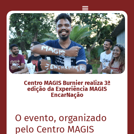
CAMPANHA INTER-REDES
Centro MAGIS Burnier realiza 3ª
edição da Experiência MAGIS
EncarNação
O evento, organizado
pelo Centro MAGIS