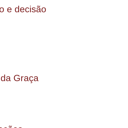
o e decisão
nhia de Jesus. Trata-se de um tempo de maior recolhimento e 
m três dimensões principais: o conhecimento da Companhia de 
l maduro.
 por quatro grandes experiências formativas: os Exercícios Esp
bilidade social; e a experiência da peregrinação, vivida na co
 da Graça
enhora da Graça, sinal da profunda devoção mariana presente n
ndo nela aquela que sempre “nos coloca com seu Filho”.
 recorda que todo o caminho vocacional é vivido sob sua inter