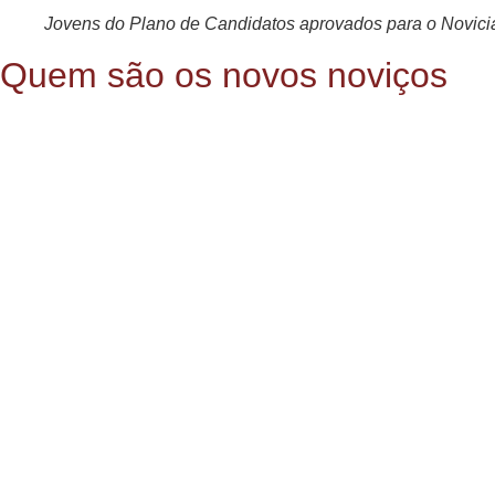
Jovens do Plano de Candidatos aprovados para o Novici
Quem são os novos noviços
Vindos de diferentes regiões do país, os jovens expressam a div
Alan Anderson da Silva Oliveira
– Pernambuco
Caio Vitor Nunes Mendes de Barro
– Minas Gerais
Mailson de Sousa Pereira
– Ceará
Keven Mendes Macedo
– Bahia
Manuel dos Santos Gomes
– Rio de Janeiro
Vitor Dantas de Moraes
– Rio de Janeiro
João Vitor Souza Muniz
– Paraíba
Gabriel Gomes Ferreira
– São Paulo
Wellington Henrique dos Santos Belo
– Pernambuco
A partir de fevereiro de 2026, eles passarão a integrar a com
de todo jesuíta.