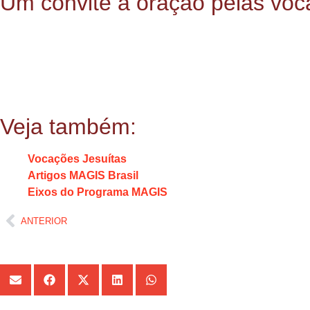
Um convite à oração pelas vo
A admissão desses nove jovens é motivo de gratidão e espera
Inaciana de Juventude – MAGIS Brasil, se une a esse momento
Que este tempo de formação seja fecundo e que, à luz da espir
a vida.
Veja também:
Vocações Jesuítas
Artigos MAGIS Brasil
Eixos do Programa MAGIS
ANTERIOR
Compartilhe: