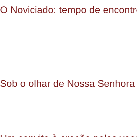
O Noviciado: tempo de encontr
O
Noviciado Jesuíta
corresponde à formação inicial na Compa
espiritual e vocacional.
Durante esse período, os noviços são convidados a crescer e
autoconhecimento, essencial para um discernimento vocaciona
Desde os primeiros tempos da Companhia, o noviciado é marcado
inserção apostólica, geralmente em realidades de maior vulnera
Sob o olhar de Nossa Senhora
O Noviciado dos Jesuítas do Brasil tem como padroeira Nossa S
ao longo de sua vida, uma relação filial com Maria, reconhece
No coração do Noviciado, a capela dedicada à Senhora da Graça
chamado de Deus.