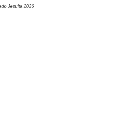
ado Jesuíta 2026
ersidade e a vitalidade da vocação jesuíta no Brasil. São eles:
unidade formativa do Noviciado Nossa Senhora da Graça, inicia